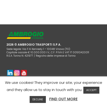
2026 © AMBROGIO TRASPORTI S.P.A.
Sede legale: Via F.lli Kennedy 1 – 10048 Vinovo (TO)
Capitale sociale € 10.000.000 I.V., C.F. P.IVA E VAT IT 00510420011
R.E.A. Torino N. 421977 / Registro delle imprese di Torino
AZIENDA
COOKIES POLICY
PRIVACY
CONTATTI
We use cookies! They improve our site; your experience
AREA CLIENTI
WHISTLEBLOWING
and they allow us to stay in touch with you.
ACCEPT
FIND OUT MORE
DECLINE