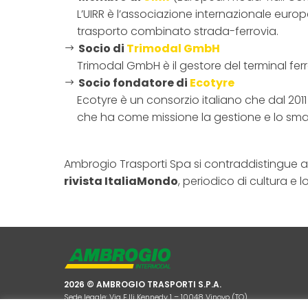
L’UIRR è l’associazione internazionale europ
trasporto combinato strada-ferrovia.
Socio di
Trimodal GmbH
Trimodal GmbH è il gestore del terminal fer
Socio fondatore di
Ecotyre
Ecotyre è un consorzio italiano che dal 2011
che ha come missione la gestione e lo smal
Ambrogio Trasporti Spa si contraddistingue anc
rivista
ItaliaMondo
, periodico di cultura e 
2026 © AMBROGIO TRASPORTI S.P.A.
Sede legale: Via F.lli Kennedy 1 – 10048 Vinovo (TO)
Capitale sociale € 10.000.000 I.V., C.F. P.IVA E VAT IT 00510420011