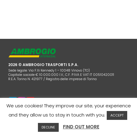
2026 © AMBROGIO TRASPORTI S.P.A.
Sede legale: Via F.lli Kennedy 1 – 10048 Vinovo (TO)
Capitale sociale € 10.000.000 I.V., C.F. P.IVA E VAT IT 00510420011
R.E.A. Torino N. 421977 / Registro delle imprese di Torino
We use cookies! They improve our site; your experience
AZIENDA
COOKIES POLICY
PRIVACY
CONTATTI
and they allow us to stay in touch with you.
ACCEPT
AREA CLIENTI
WHISTLEBLOWING
FIND OUT MORE
DECLINE