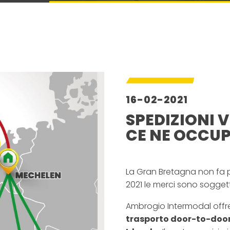
16-02-2021
SPEDIZIONI 
CE NE OCCUP
–
La Gran Bretagna non fa p
2021 le merci sono soggett
Ambrogio Intermodal offre 
trasporto door-to-door 