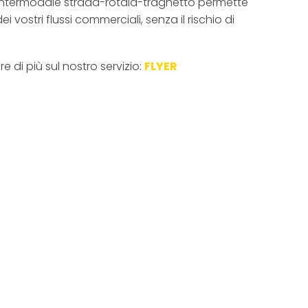
io intermodale strada-rotaia-traghetto permette
ei vostri flussi commerciali, senza il rischio di
re di più sul nostro servizio:
FLYER