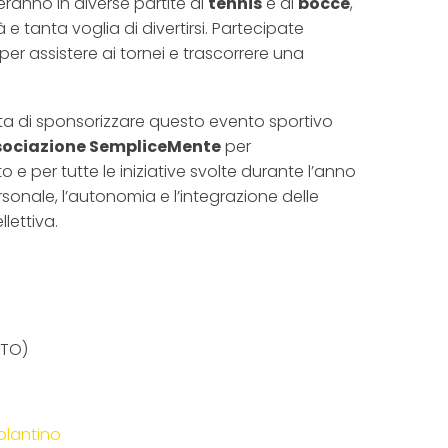
treranno in diverse partite di
tennis
e di
bocce
,
e tanta voglia di divertirsi. Partecipate
per assistere ai tornei e trascorrere una
ta di sponsorizzare questo evento sportivo
sociazione SempliceMente
per
o e per tutte le iniziative svolte durante l’anno
rsonale, l’autonomia e l’integrazione delle
lettiva.
(TO)
olantino