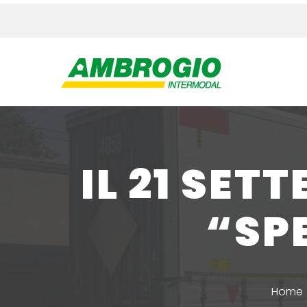
IL 21 SE
“SP
Home