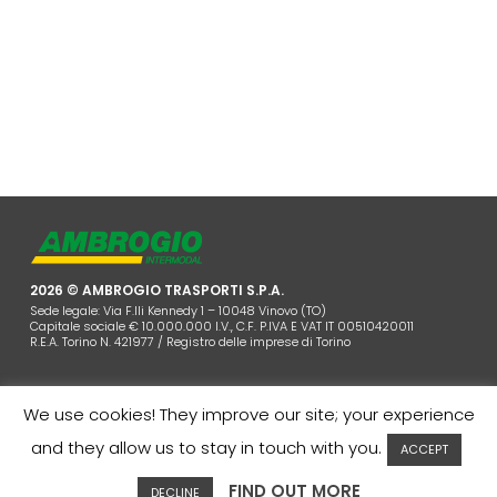
2026 © AMBROGIO TRASPORTI S.P.A.
Sede legale: Via F.lli Kennedy 1 – 10048 Vinovo (TO)
Capitale sociale € 10.000.000 I.V., C.F. P.IVA E VAT IT 00510420011
R.E.A. Torino N. 421977 / Registro delle imprese di Torino
We use cookies! They improve our site; your experience
and they allow us to stay in touch with you.
ACCEPT
AZIENDA
COOKIES POLICY
PRIVACY
CONTATTI
AREA CLIENTI
WHISTLEBLOWING
FIND OUT MORE
DECLINE