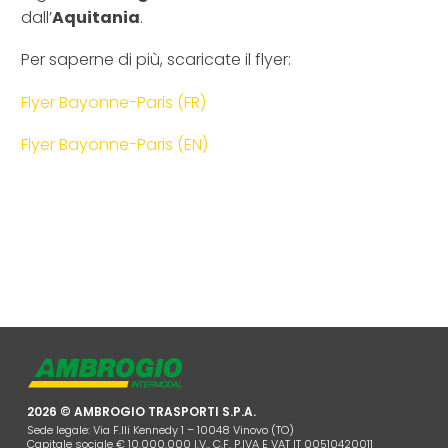
dall’
Aquitania
.
Per saperne di più, scaricate il flyer:
Flyer Bayonne-Paris (FR)
Flyer Bayonne-Paris (EN)
2026 © AMBROGIO TRASPORTI S.P.A.
Sede legale: Via F.lli Kennedy 1 – 10048 Vinovo (TO)
Capitale sociale € 10.000.000 I.V., C.F. P.IVA E VAT IT 00510420011