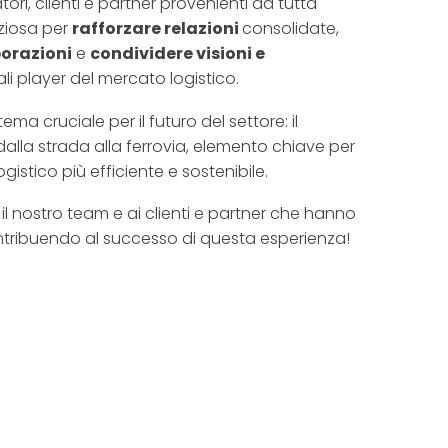
ri, clienti e partner provenienti da tutta
ziosa per
rafforzare relazioni
consolidate,
borazioni
e
condividere visioni e
ali player del mercato logistico.
tema cruciale per il futuro del settore: il
dalla strada alla ferrovia, elemento chiave per
gistico più efficiente e sostenibile.
il nostro team e ai clienti e partner che hanno
ontribuendo al successo di questa esperienza!