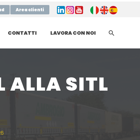
ad
Area clienti
CONTATTI
LAVORA CON NOI
ALLA SITL
26