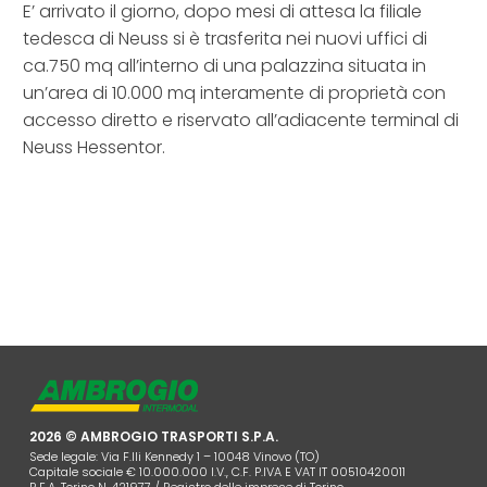
E’ arrivato il giorno, dopo mesi di attesa la filiale
tedesca di Neuss si è trasferita nei nuovi uffici di
ca.750 mq all’interno di una palazzina situata in
un’area di 10.000 mq interamente di proprietà con
accesso diretto e riservato all’adiacente terminal di
Neuss Hessentor.
2026 © AMBROGIO TRASPORTI S.P.A.
Sede legale: Via F.lli Kennedy 1 – 10048 Vinovo (TO)
Capitale sociale € 10.000.000 I.V., C.F. P.IVA E VAT IT 00510420011