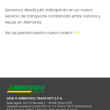
Llevamos desde julio trabajando en un nuevo
servicio de transporte combinado entre Verona y
Neuss en Alemania.
¡No se pierda nuestro nuevo vídeo!
LINK
2026 © AMBROGIO TRASPORTI S.P.A.
Sede legale: Via F.lli Kennedy 1 – 10048 Vinovo (TO)
Capitale sociale € 10.000.000 I.V., C.F. P.IVA E VAT IT 00510420011
R.E.A. Torino N. 421977 / Registro delle imprese di Torino