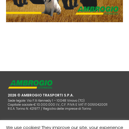
2026 © AMBROGIO TRASPORTI S.P.A.
Sede legale: Via F.lli Kennedy 1 – 10048 Vinovo (TO)
Capitale sociale € 10.000.000 I.V., C.F. P.IVA E VAT IT 00510420011
R.E.A. Torino N. 421977 / Registro delle imprese di Torino
We use cookies! They improve our site; your experience