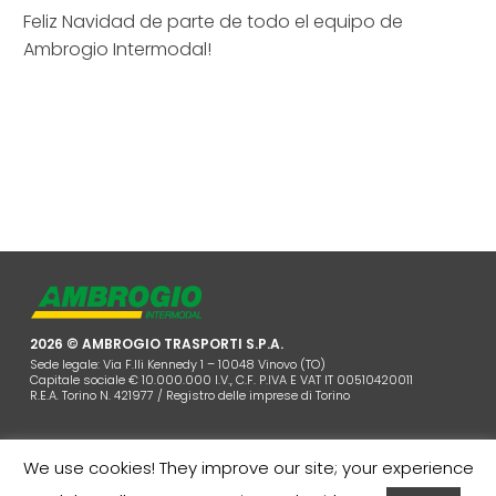
Feliz Navidad de parte de todo el equipo de
Ambrogio Intermodal!
2026 © AMBROGIO TRASPORTI S.P.A.
Sede legale: Via F.lli Kennedy 1 – 10048 Vinovo (TO)
Capitale sociale € 10.000.000 I.V., C.F. P.IVA E VAT IT 00510420011
R.E.A. Torino N. 421977 / Registro delle imprese di Torino
We use cookies! They improve our site; your experience